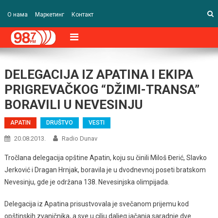
О нама
Маркетинг
Контакт
DELEGACIJA IZ APATINA I EKIPA
PRIGREVAČKOG “DŽIMI-TRANSA”
BORAVILI U NEVESINJU
APATIN
DRUŠTVO
VESTI
20.08.2013.
Radio Dunav
Tročlana delegacija opštine Apatin, koju su činili Miloš Đerić, Slavko
Jerković i Dragan Hrnjak, boravila je u dvodnevnoj poseti bratskom
Nevesinju, gde je održana 138. Nevesinjska olimpijada.
Delegacija iz Apatina prisustvovala je svečanom prijemu kod
opštinskih zvaničnika, a sve u cilju daljeg jačanja saradnje dve