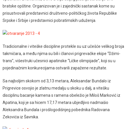
bratske opštine. Organizovan je i zajednički sastanak kome su
prisustvovali predstavnici društveno-političkog života Republike
Srpske i Srbije i predstavnici pobratimskih uduženja.
Tradicionalne i viteške discipline protekle su uz učešće velikog broja
takmičara, a među njima su bili i članovi prigrevačke ekipe “Džimi-
trans”, višestruki učesnici apatinske “Ličke olimpijade”, koji su u
pojedinačnim konkurecijama ostvarili zapažene rezultate.
Sa najboljim skokom od 3,13 metara, Aleksandar Bundalo iz
Prigrevice osvojio je zlatnu medalju u skoku u dalj, a vitešku
disciplinu bacanje kamena s ramena obeležio je Miloš Marković iz
Apatina, koji je sa hicem 17,17 metara ubjedljivo nadmašio
Aleksandra Bundala i prošlogodišnjeg pobednika Radovana
Zekovića iz Šavnika.