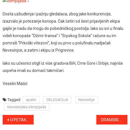
Dosta uzbuđenja i pažnju gledalaca, zbog jake konkurencije,
izazvalo je potezanje konopa. Čak četiri od šest prijavljenih ekipa
gajilo je nadu da mogu do pobedničkog postolja. Iako su svi u finalu
videli konopaše “Džimi-transa” i “Srpskog Sokola” račune su im
pomrsili “Prkoški vitezovi”, koji su prvo u polufinalu nadjačali
Nevesinjce, a zatim i ekipu iz Prigrevice.
Iako su učesnici stigli iz više gradova BiH, Crne Gore i Srbije, najviše
uspeha imali su domaći takmičari.
Veselin Mašić
Tagged
apatin
DELEGACIJA
Nevesinje
Nevesinjska olimpijada
Kretanje
U PETAK, 16. AVGUSTA, OTVARANJE IZLOŽBE SLIKA IVANE TIODOROVIĆ
DRAMSKI STUDIO OKC OD SEPTEMBRA VRŠI UPIS NOVIH POLAZNIKA