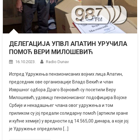
ДЕЛЕГАЦИЈА УПВЛ АПАТИН УРУЧИЛА
ПОМОЋ ВЕРИ МИЛОШЕВИЋ
16.10.2023.
Radio Dunav
Испред Удружења пензионисаних војних лица Апатин,
председник ове организације Владо Векић и члан
Извршног одбора Драго Војновић су посетили Веру
Милошевић, удовицу пензионисаног подофицира Војске
Србије и некадашњег члана овог удружења и том
приликом су јој предали солидарну помоћ (артикли хране
и кућне хемије) у вредности од 14.565,00 динара, а које јој
је Удружење определило […]