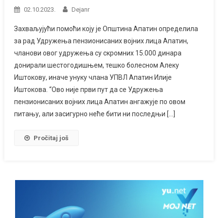
02.10.2023.
Dejanr
Захваљујући помоћи коју је Општина Апатин определила
за рад Удружења пензионисаних војних лица Апатин,
чланови овог удружења су скромних 15.000 динара
донирали шестогодишњем, тешко болесном Алеку
Иштокову, иначе унуку члана УПВЛ Апатин Илије
Иштокова. “Ово није први пут да се Удружења
пензионисаних војних лица Апатин ангажује по овом
питању, али засигурно неће бити ни последњи […]
Pročitaj još