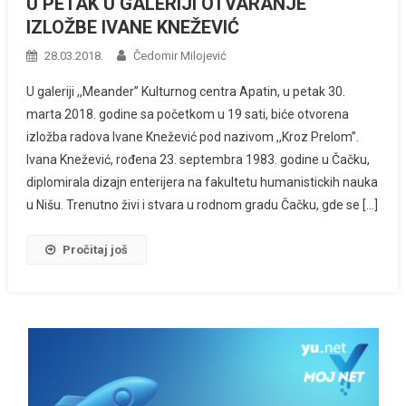
U PETAK U GALERIJI OTVARANJE
IZLOŽBE IVANE KNEŽEVIĆ
28.03.2018.
Čedomir Milojević
U galeriji ,,Meander” Kulturnog centra Apatin, u petak 30.
marta 2018. godine sa početkom u 19 sati, biće otvorena
izložba radova Ivane Knežević pod nazivom ,,Kroz Prelom’’.
Ivana Knežević, rođena 23. septembra 1983. godine u Čačku,
diplomirala dizajn enterijera na fakultetu humanistickih nauka
u Nišu. Trenutno živi i stvara u rodnom gradu Čačku, gde se […]
Pročitaj još