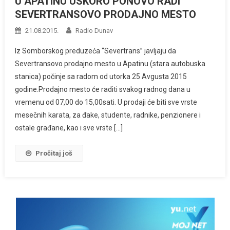
U APATINU USKORO PONOVO RADI
SEVERTRANSOVO PRODAJNO MESTO
21.08.2015.
Radio Dunav
Iz Somborskog preduzeća “Severtrans” javljaju da
Severtransovo prodajno mesto u Apatinu (stara autobuska
stanica) počinje sa radom od utorka 25 Avgusta 2015
godine.Prodajno mesto će raditi svakog radnog dana u
vremenu od 07,00 do 15,00sati. U prodaji će biti sve vrste
mesečnih karata, za đake, studente, radnike, penzionere i
ostale građane, kao i sve vrste […]
Pročitaj još