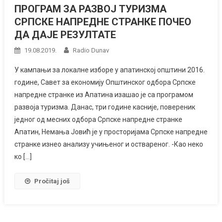
ПРОГРАМ ЗА РАЗВОЈ ТУРИЗМА
СРПСКЕ НАПРЕДНЕ СТРАНКЕ ПОЧЕО
ДА ДАЈЕ РЕЗУЛТАТЕ
19.08.2019.
Radio Dunav
У кампањи за локалне изборе у апатинској општини 2016.
године, Савет за економију Општинског одбора Српске
напредне странке из Апатина изашао је са програмом
развоја туризма. Данас, три године касније, повереник
једног од месних одбора Српске напредне странке
Апатин, Немања Јовић је у просторијама Српске напредне
странке изнео анализу учињеног и оствареног. -Као неко
ко […]
Pročitaj još