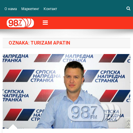
О нама
Маркетинг
Контакт
OZNAKA:
TURIZAM APATIN