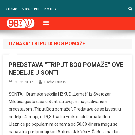
О нама
Маркетинг
Контакт
OZNAKA:
TRI PUTA BOG POMAŽE
PREDSTAVA “TRIPUT BOG POMAŽE” OVE
NEDELJE U SONTI
01.05.2014.
Radio Dunav
SONTA –Dramska sekcija HBKUD „Lemeš“ iz Svetozar
Miletića gostovaće u Sonti sa svojom nagrađivanom
predstavom „Triput Bog pomaže“. Predstava će se izvesti u
nedelju, 4. maja, u 19,30 sati u velikoj sali Doma kulture.
Ulaznice po popularnim cenama od 50,00 dinara mogu se
nabaviti u pretprodaji kod Antuna Jakšića – Čađe, a na dan