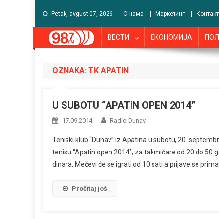
Petak, avgust 07, 2026
О нама
Маркетинг
Контакт
ВЕСТИ
ЕКОНОМИЈА
ПОЛ
OZNAKA:
TK APATIN
U SUBOTU “APATIN OPEN 2014”
17.09.2014.
Radio Dunav
Teniski klub “Dunav” iz Apatina u subotu, 20. septemb
tenisu “Apatin open 2014”, za takmičare od 20 do 50 god
dinara. Mečevi će se igrati od 10 sati a prijave se pr
Pročitaj još