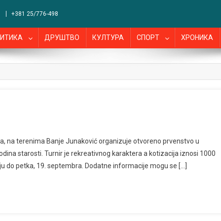
+381 25/776-498
ИТИКА
ДРУШТВО
КУЛТУРА
СПОРТ
ХРОНИКА
ra, na terenima Banje Junaković organizuje otvoreno prvenstvo u
ina starosti. Turnir je rekreativnog karaktera a kotizacija iznosi 1000
imaju do petka, 19. septembra. Dodatne informacije mogu se […]