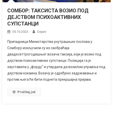
СОМБОР: ТАКСИСТА ВОЗИО ПОД
ДЕЈСТВОМ ПСИХОАКТИВНИХ
СУПСТАНЦИ
05.10.2023.
Dejanr
Припадници Министарства унутрашњих послова у
Сомбору искључили су из саобраћаја
двадесeттрогодишњег возача таксија, који је возио под
дејством психоактивних супстанци. Полиција га је
зауставила у „форду“ и утврдила да возилом управља под
дејством кокаина. Возачу је одређено задржавање и
против њега ће бити поднета прекршајна пријава.
Pročitaj još