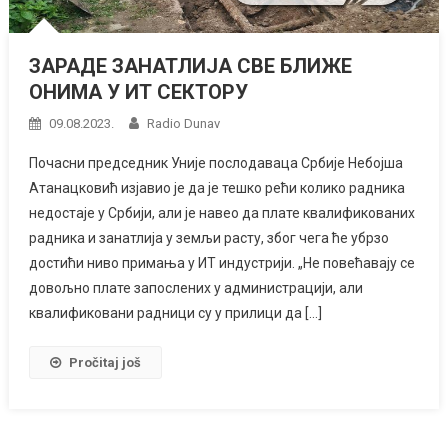
ЗАРАДЕ ЗАНАТЛИЈА СВЕ БЛИЖЕ
ОНИМА У ИТ СЕКТОРУ
09.08.2023.
Radio Dunav
Почасни председник Уније послодаваца Србије Небојша
Атанацковић изјавио је да је тешко рећи колико радника
недостаје у Србији, али је навео да плате квалификованих
радника и занатлија у земљи расту, због чега ће убрзо
достићи ниво примања у ИТ индустрији. „Не повећавају се
довољно плате запослених у администрацији, али
квалификовани радници су у прилици да […]
Pročitaj još