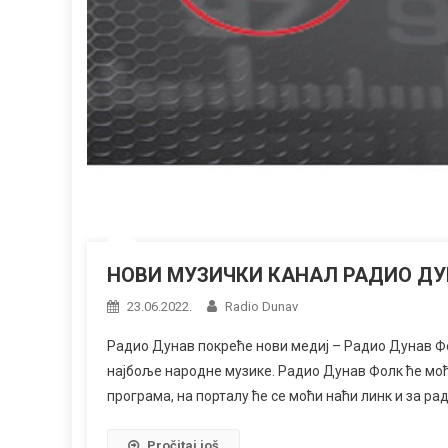
НОВИ МУЗИЧКИ КАНАЛ РАДИО Д
23.06.2022.
Radio Dunav
Радио Дунав покреће нови медиј – Радио Дунав Ф
најбоље народне музике. Радио Дунав Фолк ће моћ
програма, на порталу ће се моћи наћи линк и за ра
Pročitaj još