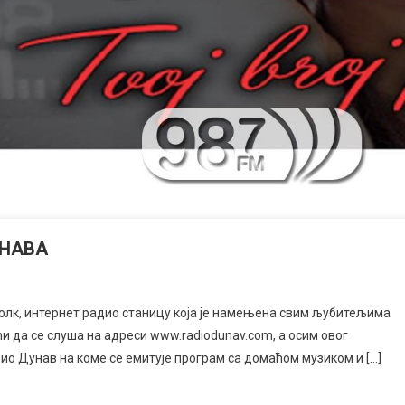
УНАВА
олк, интернет радио станицу која је намењена свим љубитељима
и да се слуша на адреси www.radiodunav.com, а осим овог
дио Дунав на коме се емитује програм са домаћом музиком и […]