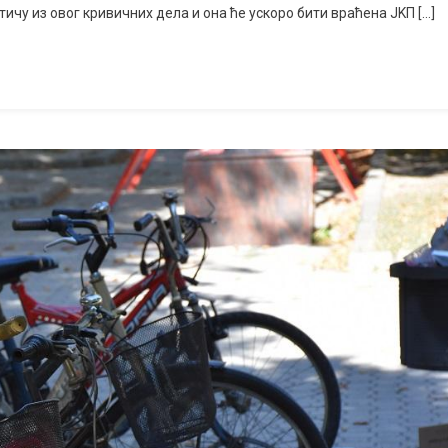
тичу из овог кривичних дела и она ће ускоро бити враћена ЈKП […]