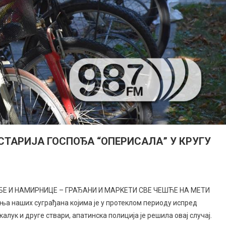
СТАРИЈА ГОСПОЂА “ОПЕРИСАЛА” У КРУГУ
ОРБЕ И НАМИРНИЦЕ – ГРАЂАНИ И МАРKЕТИ СВЕ ЧЕШЋЕ НА МЕТИ
ња наших суграђана којима је у протеклом периоду испред
калук и друге ствари, апатинска полиција је решила овај случај.