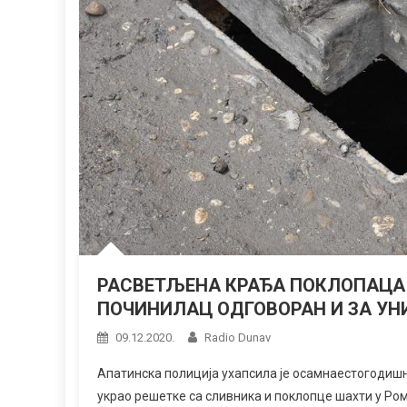
РАСВЕТЉЕНА КРАЂА ПОКЛОПАЦА
ПОЧИНИЛАЦ ОДГОВОРАН И ЗА У
09.12.2020.
Radio Dunav
Апатинска полиција ухапсила је осамнаестогодишње
украо решетке са сливника и поклопце шахти у Ро