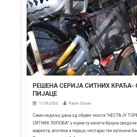
РЕШЕНА СЕРИЈА СИТНИХ КРАЂА- 
ПИЈАЦЕ
11.09.2020.
Radio Dunav
Само недељу дана од објаве текста “НЕСТАЈУ Т
СИТНИХ ЛОПОВА” у којем су изнета бројна сведоче
маркета, апотека и пијаце, нестајао тек купљени ба