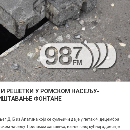
 И РЕШЕТКИ У РОМСКОМ НАСЕЉУ-
НИШТАВАЊЕ ФОНТАНЕ
г Д. Б из Апатина који се сумњичи да је у петак 4. децембра
мском насељу. Приликом хапшења, на његовој кућној адреси је