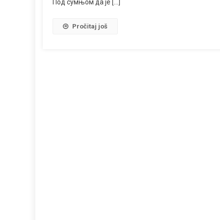
Под сумњом да је […]
Pročitaj još