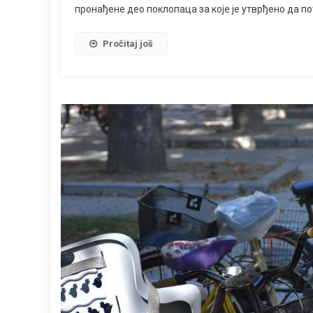
пронађене део поклопаца за које је утврђено да по
Pročitaj još