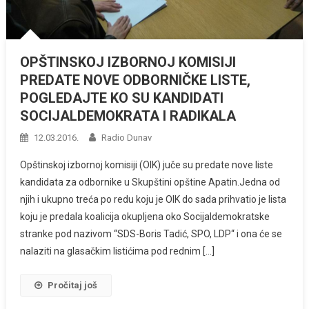
OPŠTINSKOJ IZBORNOJ KOMISIJI
PREDATE NOVE ODBORNIČKE LISTE,
POGLEDAJTE KO SU KANDIDATI
SOCIJALDEMOKRATA I RADIKALA
12.03.2016.
Radio Dunav
Opštinskoj izbornoj komisiji (OIK) juče su predate nove liste
kandidata za odbornike u Skupštini opštine Apatin.Jedna od
njih i ukupno treća po redu koju je OIK do sada prihvatio je lista
koju je predala koalicija okupljena oko Socijaldemokratske
stranke pod nazivom “SDS-Boris Tadić, SPO, LDP“ i ona će se
nalaziti na glasačkim listićima pod rednim […]
Pročitaj još