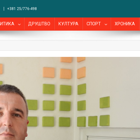
+381 25/776-498
ИТИКА
ДРУШТВО
КУЛТУРА
СПОРТ
ХРОНИКА