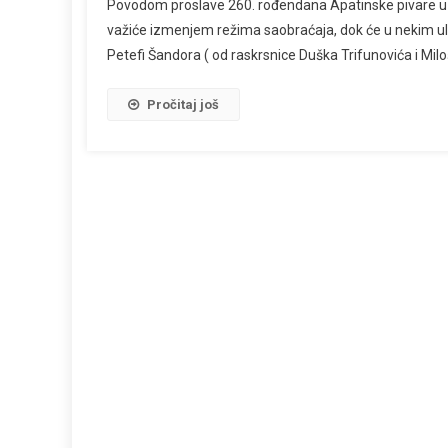
Povodom proslave 260. rođendana Apatinske pivare u n
važiće izmenjem režima saobraćaja, dok će u nekim ul
Petefi Šandora ( od raskrsnice Duška Trifunovića i Miloša
Pročitaj još