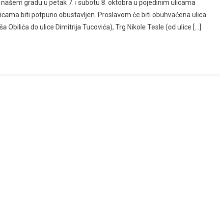
ašem gradu u petak 7. i subotu 8. oktobra u pojedinim ulicama
icama biti potpuno obustavljen. Proslavom će biti obuhvaćena ulica
 Obilića do ulice Dimitrija Tucovića), Trg Nikole Tesle (od ulice […]