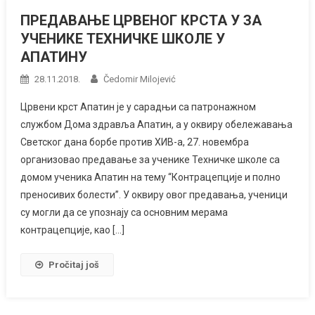
ПРЕДАВАЊЕ ЦРВЕНОГ КРСТА У ЗА
УЧЕНИКЕ ТЕХНИЧКЕ ШКОЛЕ У
АПАТИНУ
28.11.2018.
Čedomir Milojević
Црвени крст Апатин је у сарадњи са патронажном
службом Дома здравља Апатин, а у оквиру обележавања
Светског дана борбе против ХИВ-а, 27. новембра
организовао предавање за ученике Техничке школе са
домом ученика Апатин на тему “Контрацепције и полно
преносивих болести”. У оквиру овог предавања, ученици
су могли да се упознају са основним мерама
контрацепције, као […]
Pročitaj još