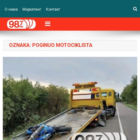
О нама
Маркетинг
Контакт
OZNAKA:
POGINUO MOTOCIKLISTA