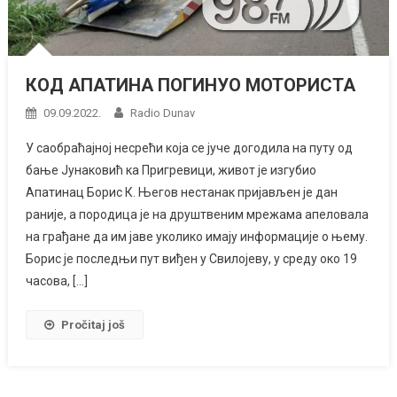
КОД АПАТИНА ПОГИНУО МОТОРИСТА
09.09.2022.
Radio Dunav
У саобраћајној несрећи која се јуче догодила на путу од
бање Јунаковић ка Пригревици, живот је изгубио
Апатинац Борис К. Његов нестанак пријављен је дан
раније, а породица је на друштвеним мрежама апеловала
на грађане да им јаве уколико имају информације о њему.
Борис је последњи пут виђен у Свилојеву, у среду око 19
часова, […]
Pročitaj još