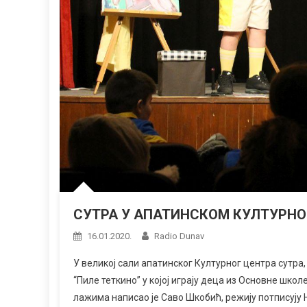
СУТРА У АПАТИНСКОМ КУЛТУРНО
16.01.2020.
Radio Dunav
У великој сали апатинског Културног центра сутра,
“Пиле теткино” у којој играју деца из Основне школ
лажима написао је Саво Шкобић, режију потписују