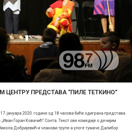
М ЦЕНТРУ ПРЕДСТАВА “ПИЛЕ ТЕТКИНО”
 17. јануара 2020. године од 18 часова биће одиграна представа
е „Иван Горан Ковачић” Сонта. Текст ове комедије о дечијим
 Никола Добријевић и чланови трупе а улоге тумаче Далибор