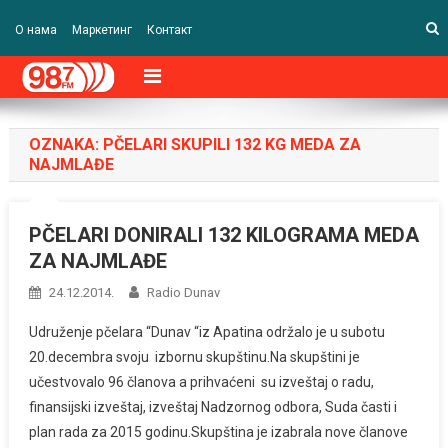
О нама
Маркетинг
Контакт
OZNAKA:
PČELARI SKUPILI 132 KG MEDA ZA
NAJMLAĐE
PČELARI DONIRALI 132 KILOGRAMA MEDA
ZA NAJMLAĐE
24.12.2014.
Radio Dunav
Udruženje pčelara “Dunav “iz Apatina održalo je u subotu
20.decembra svoju izbornu skupštinu.Na skupštini je
učestvovalo 96 članova a prihvaćeni su izveštaj o radu,
finansijski izveštaj, izveštaj Nadzornog odbora, Suda časti i
plan rada za 2015 godinu.Skupština je izabrala nove članove