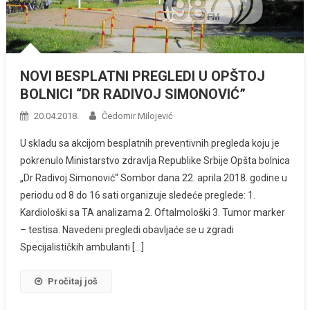
NOVI BESPLATNI PREGLEDI U OPŠTOJ
BOLNICI “DR RADIVOJ SIMONOVIĆ”
20.04.2018.
Čedomir Milojević
U skladu sa akcijom besplatnih preventivnih pregleda koju je
pokrenulo Ministarstvo zdravlja Republike Srbije Opšta bolnica
„Dr Radivoj Simonović“ Sombor dana 22. aprila 2018. godine u
periodu od 8 do 16 sati organizuje sledeće preglede: 1.
Kardiološki sa TA analizama 2. Oftalmološki 3. Tumor marker
– testisa. Navedeni pregledi obavljaće se u zgradi
Specijalističkih ambulanti […]
Pročitaj još