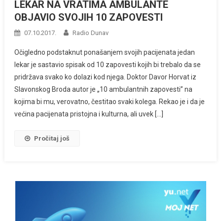
LEKAR NA VRATIMA AMBULANTE
OBJAVIO SVOJIH 10 ZAPOVESTI
07.10.2017.
Radio Dunav
Očigledno podstaknut ponašanjem svojih pacijenata jedan
lekar je sastavio spisak od 10 zapovesti kojih bi trebalo da se
pridržava svako ko dolazi kod njega. Doktor Davor Horvat iz
Slavonskog Broda autor je „10 ambulantnih zapovesti” na
kojima bi mu, verovatno, čestitao svaki kolega. Rekao je i da je
većina pacijenata pristojna i kulturna, ali uvek […]
Pročitaj još