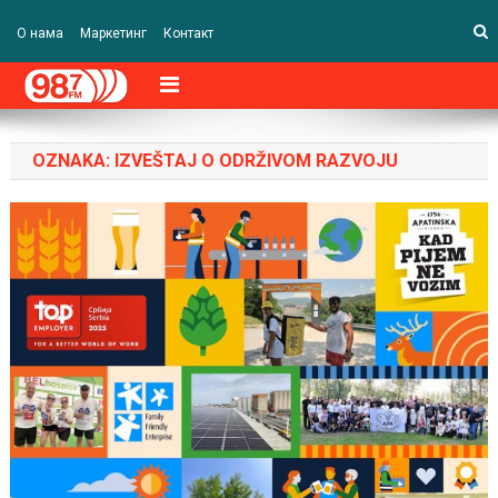
О нама
Маркетинг
Контакт
OZNAKA:
IZVEŠTAJ O ODRŽIVOM RAZVOJU