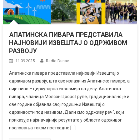
АПАТИНСКА ПИВАРА ПРЕДСТАВИЛА
НАЈНОВИЈИ ИЗВЕШТАЈ О ОДРЖИВОМ
РАЗВОЈУ
11.09.2025.
Radio Dunav
Апатинска пивара представила најновији Извештај о
одрживом развоју, шта све излази из Апатинске пиваре, а
није пиво – циркуларна економија на делу. Апатинска
пивара, чланица Молсон Цоорс Групе, традиционално је и
ове године објавила свој годишњи Извештај о
одрживости под називом „Дали смо одрживу реч“, који
приказује најзначајније резултате у области одрживог
пословања током претходне […]