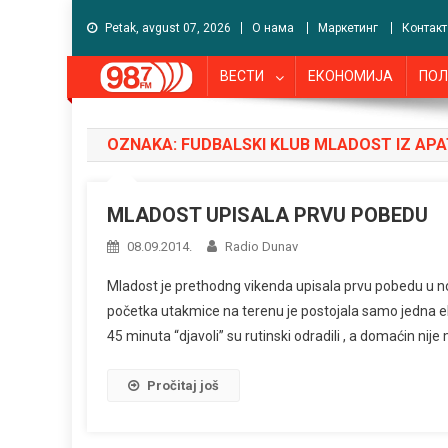
Petak, avgust 07, 2026
О нама
Маркетинг
Контакт
ВЕСТИ
ЕКОНОМИЈА
ПОЛ
OZNAKA:
FUDBALSKI KLUB MLADOST IZ APA
MLADOST UPISALA PRVU POBEDU
08.09.2014.
Radio Dunav
Mladost je prethodng vikenda upisala prvu pobedu u no
početka utakmice na terenu je postojala samo jedna eki
45 minuta “djavoli” su rutinski odradili , a domaćin nij
Pročitaj još