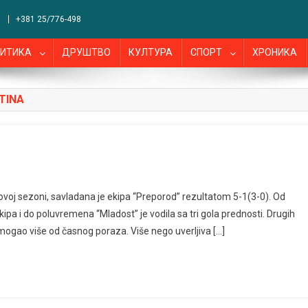
+381 25/776-498
ИТИКА
ДРУШТВО
КУЛТУРА
СПОРТ
ХРОНИКА
TINA
voj sezoni, savladana je ekipa “Preporod” rezultatom 5-1(3-0). Od
pa i do poluvremena “Mladost” je vodila sa tri gola prednosti. Drugih
e mogao više od časnog poraza. Više nego uverljiva […]