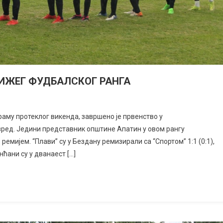
ЖЕГ ФУДБАЛСКОГ РАНГА
раму протеклог викенда, завршено је првенство у
зред. Једини представник општине Апатин у овом рангу
емијем. “Плави” су у Бездану ремизирали са “Спортом” 1:1 (0:1),
нћани су у дванаест […]