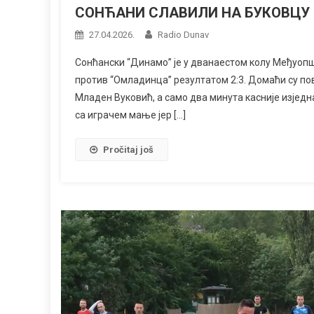
СОНЋАНИ СЛАВИЛИ НА БУКОВЦУ
27.04.2026.
Radio Dunav
Сонћански “Динамо” је у дванаестом колу Међуопш
против “Омладинца” резултатом 2:3. Домаћи су пов
Младен Вуковић, а само два минута касније изједн
са играчем мање јер […]
Pročitaj još