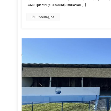
само три минута касније коначан […]
Pročitaj još