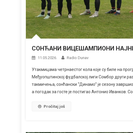
СОНЋАНИ ВИЦЕШАМПИОНИ НАЈНИ
11.05.2026.
Radio Dunav
Утакмицама четрнаестог кола које су биле на прог
Међуопштинској фудбалској лиги Сомбор други ра
такмичења, сонћански “Динамо” је сезону завршио р
а погодак за госте је постигао Антонио Иванков. Со
Pročitaj još