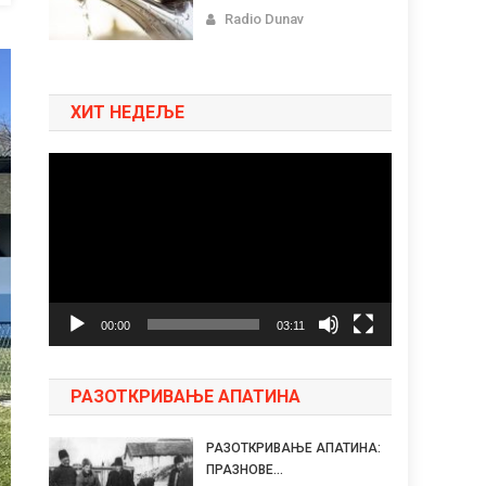
Radio Dunav
ХИТ НЕДЕЉЕ
Pregledač
video
zapisa
00:00
03:11
РАЗОТКРИВАЊЕ АПАТИНА
РАЗОТКРИВАЊЕ АПАТИНА:
ПРАЗНОВЕ...