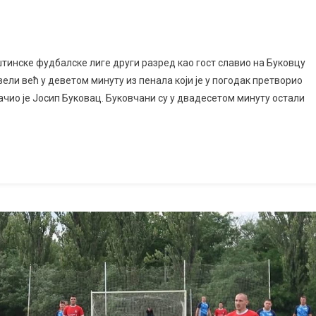
тинске фудбалске лиге други разред као гост славио на Буковцу
ели већ у деветом минуту из пенала који је у погодак претворио
ачио је Јосип Буковац. Буковчани су у двадесетом минуту остали