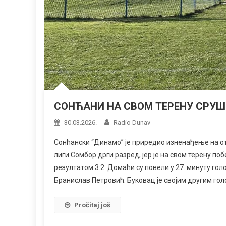
СОНЋАНИ НА СВОМ ТЕРЕНУ СРУ
30.03.2026.
Radio Dunav
Сонћански “Динамо” је приредио изненађење на о
лиги Сомбор дрги разред, јер је на свом терену по
резултатом 3:2. Домаћи су повели у 27. минуту гол
Бранислав Петровић. Буковац је својим другим гол
Pročitaj još