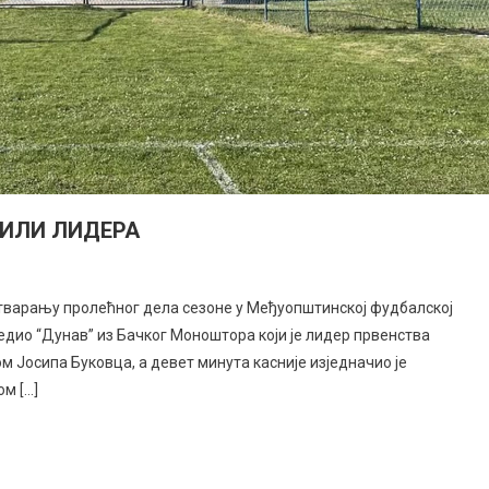
ШИЛИ ЛИДЕРА
тварању пролећног дела сезоне у Међуопштинској фудбалској
бедио “Дунав” из Бачког Моноштора који је лидер првенства
ом Јосипа Буковца, а девет минута касније изједначио је
ом […]