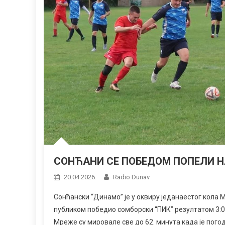
СОНЋАНИ СЕ ПОБЕДОМ ПОПЕЛИ Н
20.04.2026.
Radio Dunav
Сонћански “Динамо” је у оквиру једанаестог кола
публиком победио сомборски “ПИК” резултатом 3:0
Мреже су мировале све до 62. минута када је пого