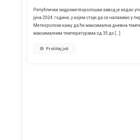
Републички хидрометеоролошки завод је издао упо
јуна 2024. године, у којем стоји да се налазимо у
Метеоролози кажу да ће максимална дневна темпер
максималним температурама од 35 до […]
Pročitaj još