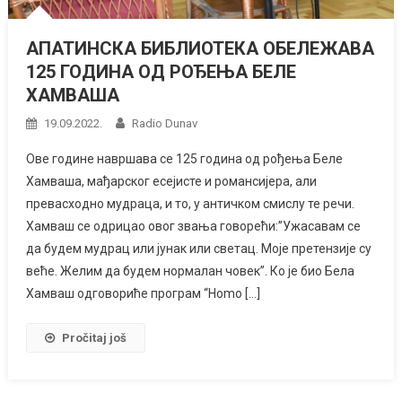
АПАТИНСКА БИБЛИОТЕКА ОБЕЛЕЖАВА
125 ГОДИНА ОД РОЂЕЊА БЕЛЕ
ХАМВАША
19.09.2022.
Radio Dunav
Ове године навршава се 125 година од рођења Беле
Хамваша, мађарског есејисте и романсијера, али
превасходно мудраца, и то, у античком смислу те речи.
Хамваш се одрицао овог звања говорећи:”Ужасавам се
да будем мудрац или јунак или светац. Моје претензије су
веће. Желим да будем нормалан човек”. Ко је био Бела
Хамваш одговориће програм “Homo […]
Pročitaj još