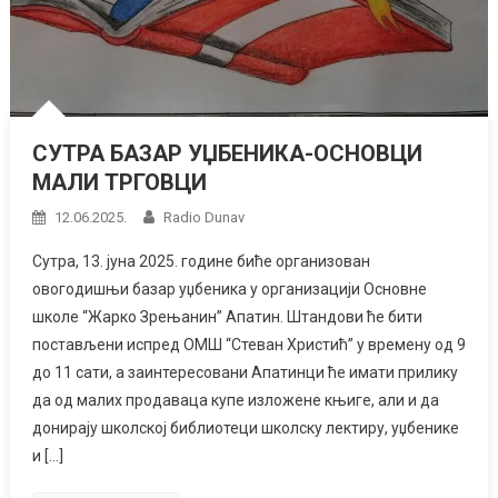
СУТРА БАЗАР УЏБЕНИКА-ОСНОВЦИ
МАЛИ ТРГОВЦИ
12.06.2025.
Radio Dunav
Сутра, 13. јуна 2025. године биће организован
овогодишњи базар уџбеника у организацији Основне
школе “Жарко Зрењанин” Апатин. Штандови ће бити
постављени испред ОМШ “Стеван Христић” у времену од 9
до 11 сати, а заинтересовани Апатинци ће имати прилику
да од малих продаваца купе изложене књиге, али и да
донирају школској библиотеци школску лектиру, уџбенике
и […]