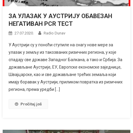
ЗА УЛАЗАК У АУСТРИЈУ ОБАВЕЗАН
НЕГАТИВАН PCR ТЕСТ
27.07.2020.
Radio Dunav
У Аустрији су у поноћи ступиле на снагу нове мере за
улазак у земљу из такозваних ризичних региона, у које
спадају све државе Западног Балкана, а тако и Србија. За
држављане Аустрије, ЕУ, Европске економске заједнице,
Швајцарске, као и све држављане трећих земаља који
имају боравак у Аустрији, приликом повратка из ризичних
региона, према уредби […]
Pročitaj još