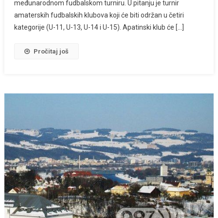
međunarodnom fudbalskom turniru. U pitanju je turnir
amaterskih fudbalskih klubova koji će biti održan u četiri
kategorije (U-11, U-13, U-14 i U-15). Apatinski klub će […]
Pročitaj još