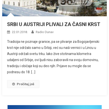
SRBI U AUSTRIJI PLIVALI ZA ČASNI KRST
22.01.2018.
Radio Dunav
Tradicija ne poznaje granice, pa se plivanje za Bogojavljenski
krst nije održalo samo u Srbiji, već su naši vernici i u Lincu u
Austriji održali svetu trku. Iako žive stotinama kilometra
udaljeni od Srbije, ovi ljudi nisu zaboravili na svoju domovinu,
tradiciju i običaje koji su deo njih. Prijave su mogle da se
podnesu do 18. […]
Pročitaj još