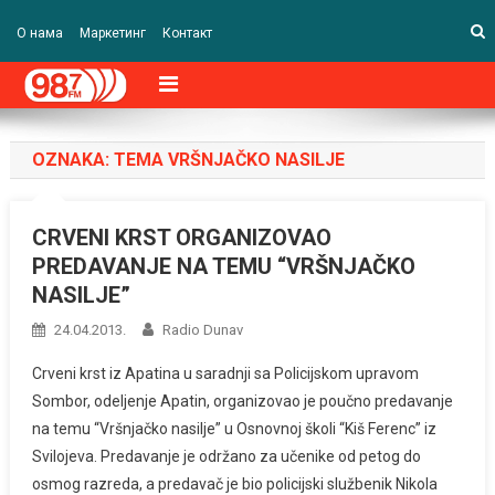
О нама
Маркетинг
Контакт
OZNAKA:
TEMA VRŠNJAČKO NASILJE
CRVENI KRST ORGANIZOVAO
PREDAVANJE NA TEMU “VRŠNJAČKO
NASILJE”
24.04.2013.
Radio Dunav
Crveni krst iz Apatina u saradnji sa Policijskom upravom
Sombor, odeljenje Apatin, organizovao je poučno predavanje
na temu “Vršnjačko nasilje” u Osnovnoj školi “Kiš Ferenc” iz
Svilojeva. Predavanje je održano za učenike od petog do
osmog razreda, a predavač je bio policijski službenik Nikola