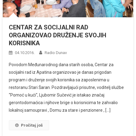
CENTAR ZA SOCIJALNI RAD
ORGANIZOVAO DRUŽENJE SVOJIH
KORISNIKA
04.10.2016.
Radio Dunav
Povodom Međunarodnog dana starih osoba, Centar za
socijalni rad iz Apatina organizovao je danas prigodan
program i druženje svojih korisnika sa zaposlenima u
restoranu Stari Šaran. Pozdravljajući prisutne, voditelj službe
“Pomoć u kući“, Ljubomir Sučević je istakao značaj
gerontodomaćica i njihove brige o korisnicima te zahvalio
lokalnoj samoupravi , Domu za stare i penzionere , […]
Pročitaj još