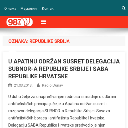
О нама
Маркетинг
Контакт
OZNAKA:
REPUBLIKE SRBIJA
U APATINU ODRŽAN SUSRET DELEGACIJA
SUBNOR-A REPUBLIKE SRBIJE I SABA
REPUBLIKE HRVATSKE
21.03.2013.
Radio Dunav
U duhu želje za unapređivanjem odnosa i saradnje u odbrani
antifašističkih principa juče je u Apatinu održan susret i
razgovor delegacija SUBNOR-a Republike Srbije i Saveza
antifašističkih boraca i antifašista Republike Hrvatske.
Delegaciju SABA Republike Hrvatske predvodio je njen