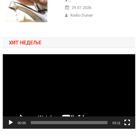
29.07.2026.
Radio Dunav
ХИТ НЕДЕЉЕ
Pregledač
video
zapisa
00:00
03:11