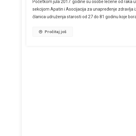
Početkom jula 2017. godine su osobe lečene od raka u
sekcijom Apatin i Asocijacija za unapređenje zdravlja 
članica udruženja starosti od 27 do 81 godinu koje borav
Pročitaj još