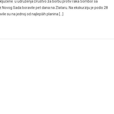
ključene u udruženja Društvo za borbu protiv raka Sombor sa
iz Novog Sada boravile pet dana na Zlataru. Na ekskurziju je pošlo 28
ile su na jednoj od najlepših planina […]