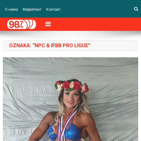
О нама
Маркетинг
Контакт
OZNAKA:
“NPC & IFBB PRO LIGUE”