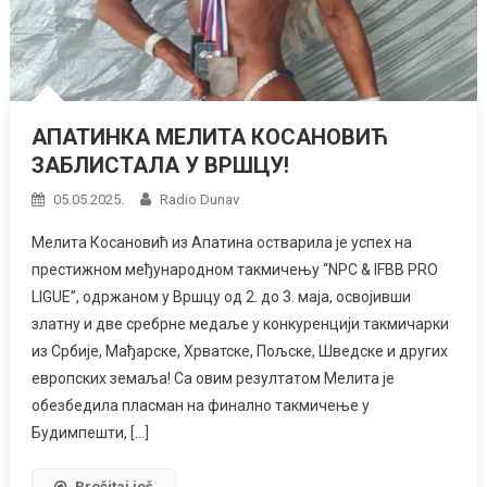
АПАТИНКА МЕЛИТА КОСАНОВИЋ
ЗАБЛИСТАЛА У ВРШЦУ!
05.05.2025.
Radio Dunav
Мелита Косановић из Апатина остварила је успех на
престижном међународном такмичењу “NPC & IFBB PRO
LIGUE”, одржаном у Вршцу од 2. до 3. маја, освојивши
златну и две сребрне медаље у конкуренцији такмичарки
из Србије, Мађарске, Хрватске, Пољске, Шведске и других
европских земаља! Са овим резултатом Мелита је
обезбедила пласман на финално такмичење у
Будимпешти, […]
Pročitaj još