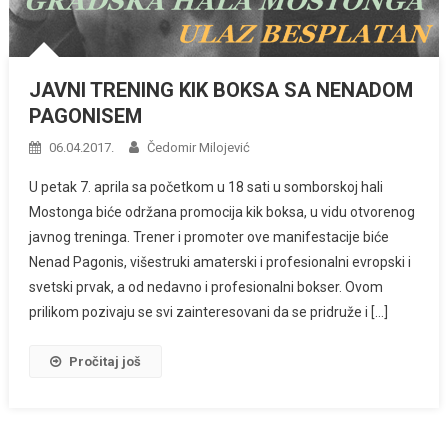
JAVNI TRENING KIK BOKSA SA NENADOM
PAGONISEM
06.04.2017.
Čedomir Milojević
U petak 7. aprila sa početkom u 18 sati u somborskoj hali
Mostonga biće održana promocija kik boksa, u vidu otvorenog
javnog treninga. Trener i promoter ove manifestacije biće
Nenad Pagonis, višestruki amaterski i profesionalni evropski i
svetski prvak, a od nedavno i profesionalni bokser. Ovom
prilikom pozivaju se svi zainteresovani da se pridruže i […]
Pročitaj još