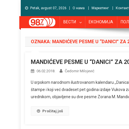
Petak, avgust 07, 2026
О нама
Маркетинг
Контакт
ВЕСТИ
ЕКОНОМИЈА
ПОЛ
OZNAKA:
MANDIĆEVE PESME U “DANICI” ZA 
MANDIĆEVE PESME U “DANICI” ZA 2
06.02.2018.
Čedomir Milojević
U srpskom narodnom ilustrovanom kalendaru ,,Danica” za
štampe i koji već dvadeset pet godina izdaje Vukova 
urednikom, objavljene su dve pesme Zorana M. Mandića
Pročitaj još