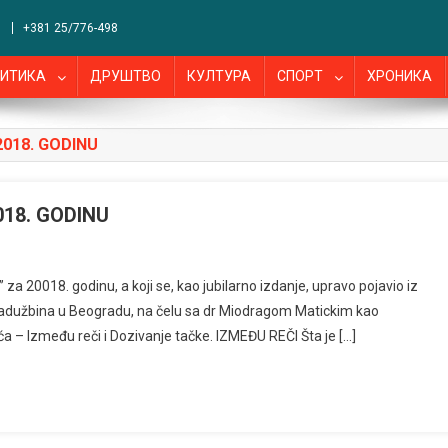
+381 25/776-498
ИТИКА
ДРУШТВО
КУЛТУРА
СПОРТ
ХРОНИКА
2018. GODINU
018. GODINU
 20018. godinu, a koji se, kao jubilarno izdanje, upravo pojavio iz
zadužbina u Beogradu, na čelu sa dr Miodragom Matickim kao
 – Između reči i Dozivanje tačke. IZMEĐU REČI Šta je […]