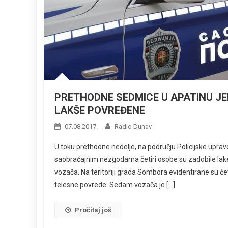
PRETHODNE SEDMICE U APATINU J
LAKŠE POVREĐENE
07.08.2017.
Radio Dunav
U toku prethodne nedelje, na području Policijske upr
saobraćajnim nezgodama četiri osobe su zadobile lak
vozača. Na teritoriji grada Sombora evidentirane su če
telesne povrede. Sedam vozača je […]
Pročitaj još