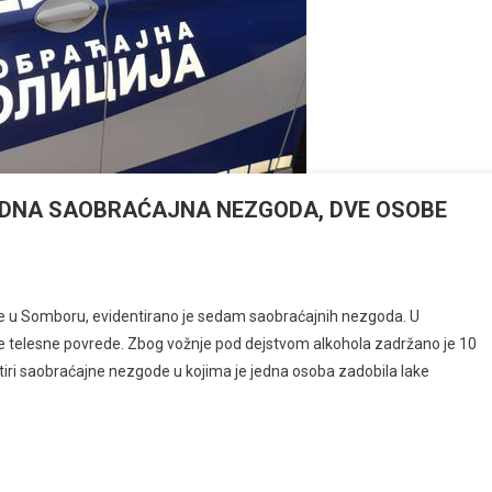
EDNA SAOBRAĆAJNA NEZGODA, DVE OSOBE
ave u Somboru, evidentirano je sedam saobraćajnih nezgoda. U
e telesne povrede. Zbog vožnje pod dejstvom alkohola zadržano je 10
tiri saobraćajne nezgode u kojima je jedna osoba zadobila lake