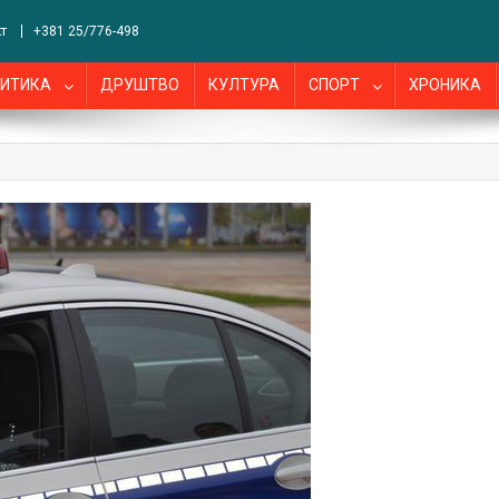
т
+381 25/776-498
ИТИКА
ДРУШТВО
КУЛТУРА
СПОРТ
ХРОНИКА