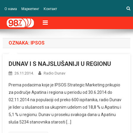
О нама
Маркетинг
Контакт
OZNAKA:
IPSOS
DUNAV I S NAJSLUŠANIJI U REGIONU
26.11.2014.
Radio Dunav
Prema podacima koje je IPSOS Strategic Marketing prikupio
za područje Apatina i regiona u periodu od 30.6.2014 do
02.11.2014 na populaciji od preko 600 ispitanika, radio Dunav
je lider u slušanosti sa ukupnim udelom od 18,8 % u Apatinu i
5,1 % u regionu. Dunav u proseku svakoga dana u Apatinu
sluša 5234 stanovnika starosti […]