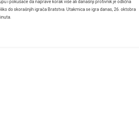
pu i pokušaće da naprave korak više ali današnji protivnik je odlična
iko do skorašnjih igrača Bratstva. Utakmica se igra danas, 26. oktobra
inuta.