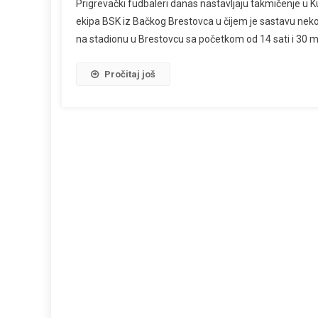
Prigrevački fudbaleri danas nastavljaju takmičenje u Ku
ekipa BSK iz Bačkog Brestovca u čijem je sastavu nekol
na stadionu u Brestovcu sa početkom od 14 sati i 30 m
Pročitaj još