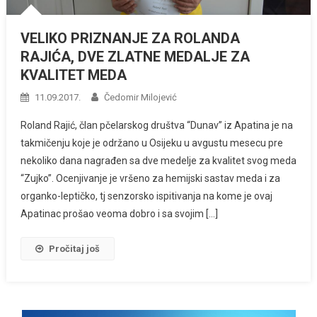
VELIKO PRIZNANJE ZA ROLANDA
RAJIĆA, DVE ZLATNE MEDALJE ZA
KVALITET MEDA
11.09.2017.
Čedomir Milojević
Roland Rajić, član pčelarskog društva “Dunav” iz Apatina je na
takmičenju koje je održano u Osijeku u avgustu mesecu pre
nekoliko dana nagrađen sa dve medelje za kvalitet svog meda
“Zujko”. Ocenjivanje je vršeno za hemijski sastav meda i za
organko-leptičko, tj senzorsko ispitivanja na kome je ovaj
Apatinac prošao veoma dobro i sa svojim […]
Pročitaj još