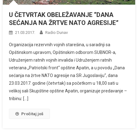
U ČETVRTAK OBELEŽAVANJE “DANA
SEĆANJA NA ŽRTVE NATO AGRESIJE”
21.03.2017.
Radio Dunav
Organizacija rezervnih vojnih starešina, u saradnji sa
Opštinskom upravom, Opštinskim odborom SUBNOR-a,
Udruženjem ratnih vojnih invalida i Udruženjem ratnih
veterana „Patriotski front“ opštine Apatin, a u povodu „Dana
sećanja na žrtve NATO agresije na SR Jugoslaviju“, dana
23.03.2017. godine (četvrtak) sa početkom u 18,00 sati u
velikoj sali Skupštine opštine Apatin, organizuje predavanje –
tribinu: […]
Pročitaj još