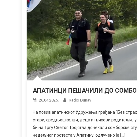
АПАТИНЦИ ПЕШАЧИЛИ ДО СОМБО
26.04.2025.
Radio Dunav
На позив апатинског Удружења грађана “Без страха
стари, средњошколци, деца и њихови родитељи, ју
би на Тргу Светог Тројства дочекали сомборске ст
недељног протеста у Апатину, одлучено је […]