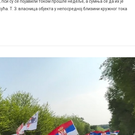
си су се појавили током прошле недеље, а сумња се да их је
ћа. Т. З. власница објекта у непосредној близини кружног тока