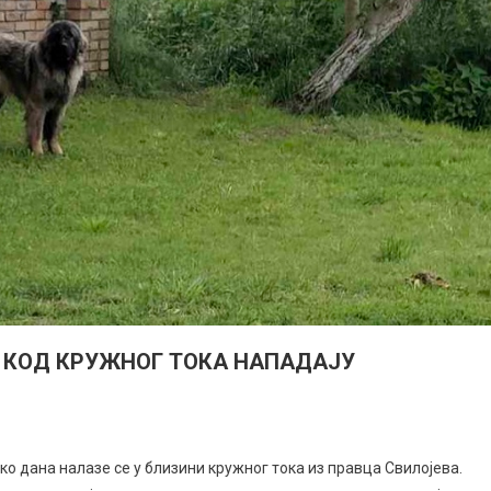
КОД КРУЖНОГ ТОКА НАПАДАЈУ
о дана налазе се у близини кружног тока из правца Свилојева.