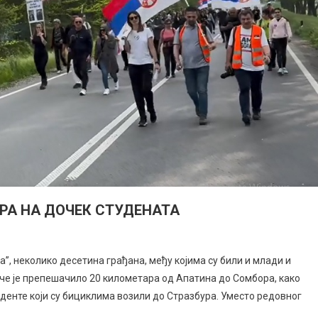
РА НА ДОЧЕК СТУДЕНАТА
”, неколико десетина грађана, међу којима су били и млади и
че је препешачилo 20 километара од Апатина до Сомбора, како
уденте који су бициклима возили до Стразбура. Уместо редовног