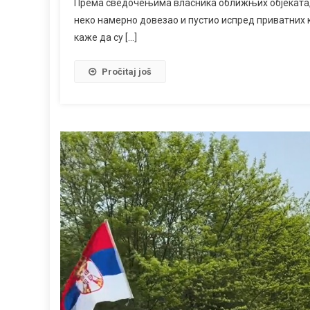
Према сведочењима власника оближњих објеката, п
неко намерно довезао и пустио испред приватних ку
каже да су […]
Pročitaj još