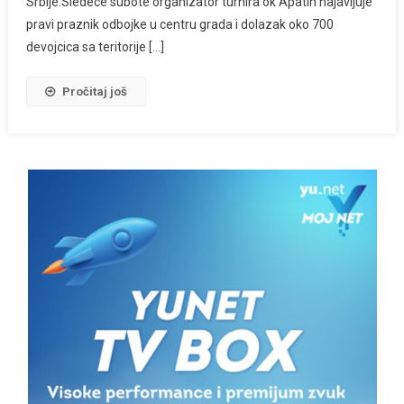
Srbije.Sledece subote organizator turnira ok Apatin najavljuje
pravi praznik odbojke u centru grada i dolazak oko 700
devojcica sa teritorije […]
Pročitaj još