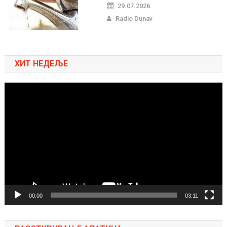
29.07.2026.
Radio Dunav
ХИТ НЕДЕЉЕ
Pregledač
video
zapisa
00:00
03:11