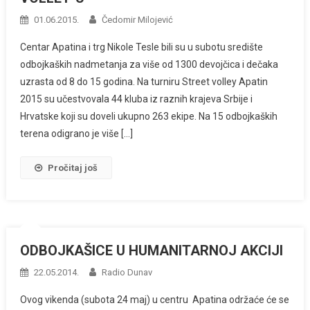
01.06.2015.
Čedomir Milojević
Centar Apatina i trg Nikole Tesle bili su u subotu središte
odbojkaških nadmetanja za više od 1300 devojčica i dečaka
uzrasta od 8 do 15 godina. Na turniru Street volley Apatin
2015 su učestvovala 44 kluba iz raznih krajeva Srbije i
Hrvatske koji su doveli ukupno 263 ekipe. Na 15 odbojkaških
terena odigrano je više […]
Pročitaj još
ODBOJKAŠICE U HUMANITARNOJ AKCIJI
22.05.2014.
Radio Dunav
Ovog vikenda (subota 24 maj) u centru Apatina održaće će se