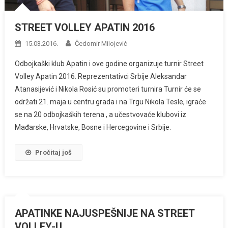
STREET VOLLEY APATIN 2016
15.03.2016.
Čedomir Milojević
Odbojkaški klub Apatin i ove godine organizuje turnir Street
Volley Apatin 2016. Reprezentativci Srbije Aleksandar
Atanasijević i Nikola Rosić su promoteri turnira Turnir će se
održati 21. maja u centru grada i na Trgu Nikola Tesle, igraće
se na 20 odbojkaških terena , a učestvovaće klubovi iz
Mađarske, Hrvatske, Bosne i Hercegovine i Srbije.
Pročitaj još
APATINKE NAJUSPEŠNIJE NA STREET
VOLLEY-U