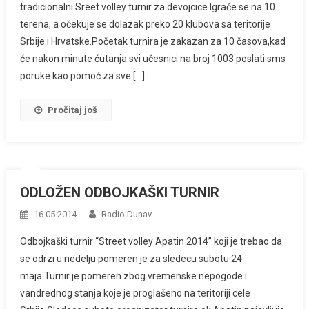
tradicionalni Sreet volley turnir za devojcice.Igraće se na 10
terena, a očekuje se dolazak preko 20 klubova sa teritorije
Srbije i Hrvatske.Početak turnira je zakazan za 10 časova,kad
će nakon minute ćutanja svi učesnici na broj 1003 poslati sms
poruke kao pomoć za sve […]
Pročitaj još
ODLOŽEN ODBOJKAŠKI TURNIR
16.05.2014.
Radio Dunav
Odbojkaški turnir “Street volley Apatin 2014” koji je trebao da
se odrzi u nedelju pomeren je za sledecu subotu 24
maja.Turnir je pomeren zbog vremenske nepogode i
vandrednog stanja koje je proglašeno na teritoriji cele