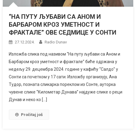
“НА ПУТУ ЉУБАВИ СА АНОМ И
БАРБАРОМ КРОЗ УМЕТНОСТ И
ФРАКТАЛЕ” ОВЕ СЕДМИЦЕ У СОНТИ
27.12.2024.
Radio Dunav
Изложба слика под називом “На путу љубави са Аном и
Барбаром кроз уметност и фрактале” биће одржана у
недељу 29. децембра 2024. године у кафићу “Салдо” у
Сонти са почетком у 17 сати. Изложбу организују, Ана
Тудор, позната сликарка пореклом из Сонте, ауторка
чувене слике “Километар Дунава” најдуже слике о реци
Дунав и неко ко […]
Pročitaj još