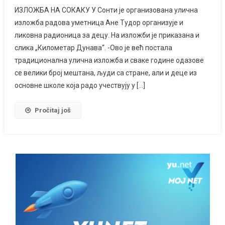
ИЗЛОЖБА НА СОКАКУ У Сонти је организована улична
изложба радова уметница Ане Тудор организује и
ликовна радионица за децу. На изложби је приказана и
слика „Километар Дунава“. -Ово је већ постала
традиционална улична изложба и сваке године одазове
се велики број мештана, људи са стране, али и деце из
основне школе која радо учествују у […]
Pročitaj još