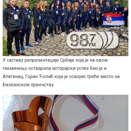
У саставу репрезентације Србије која је на овом
такмичењу остварила историјски успех био је и
Апатинац, Горан Ћопић који је освојио треће место на
Балканском првенству.