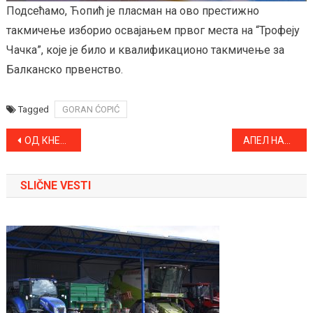
Подсећамо, Ћопић је пласман на ово престижно
такмичење изборио освајањем првог места на “Трофеју
Чачка”, које је било и квалификационо такмичење за
Балканско првенство.
Tagged
GORAN ĆOPIĆ
Kretanje
ОД КНЕЗА ДО ПРЕДСЕДНИКА – ПРВИ ЉУДИ АПАТИНА ОД 1748. ДО ДАНАС
АПЕЛ НАДЛЕЖНИХ ДА СЕ НЕ СПАЉУЈУ ЖЕТВЕНИ ОСТАЦИ
članka
SLIČNE VESTI