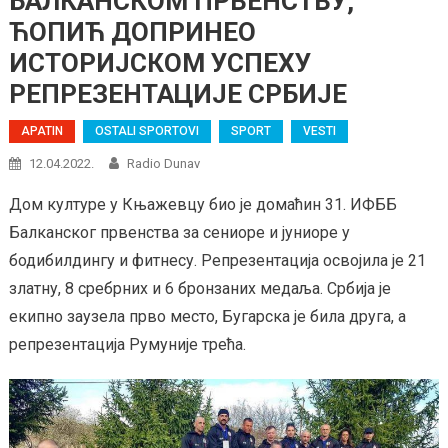
БАЛКАНСКОМ ПРВЕНСТВУ,
ЋОПИЋ ДОПРИНЕО
ИСТОРИЈСКОМ УСПЕХУ
РЕПРЕЗЕНТАЦИЈЕ СРБИЈЕ
APATIN
OSTALI SPORTOVI
SPORT
VESTI
12.04.2022.
Radio Dunav
Дом културе у Књажевцу био је домаћин 31. ИФББ
Балканског првенства за сениоре и јуниоре у
бодибилдингу и фитнесу. Репрезентација освојила је 21
златну, 8 сребрних и 6 бронзаних медаља. Србија је
екипно заузела прво место, Бугарска је била друга, а
репрезентација Румуније трећа.