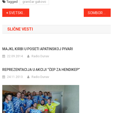
Tagged
graničar gakovo
Kretanje
SVETSKI DAN BORBE PROTIV RAKA
SOMBOR DOBIO OMBUDSMANA
članka
SLIČNE VESTI
MAJKL KIRBI U POSETI APATINSKOJ PIVARI
22.09.2014.
Radio Dunav
REPREZENTACIJA U AKCIJI “ČEP ZA HENDIKEP”
24.11.2013.
Radio Dunav