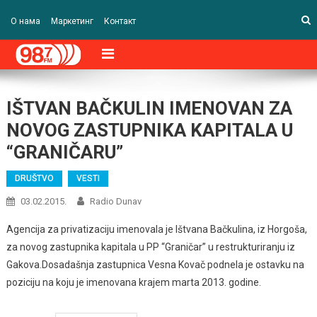
О нама
Маркетинг
Контакт
IŠTVAN BAČKULIN IMENOVAN ZA
NOVOG ZASTUPNIKA KAPITALA U
“GRANIČARU”
DRUŠTVO
VESTI
03.02.2015.
Radio Dunav
Agencija za privatizaciju imenovala je Ištvana Bačkulina, iz Horgoša,
za novog zastupnika kapitala u PP “Graničar” u restrukturiranju iz
Gakova.Dosadašnja zastupnica Vesna Kovač podnela je ostavku na
poziciju na koju je imenovana krajem marta 2013. godine.