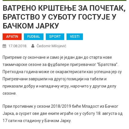
ВАТРЕНО КРШТЕЊЕ ЗА ПОЧЕТАК,
БРАТСТВО У СУБОТУ ГОСТУЈЕ У
БАЧКОМ ЈАРКУ
APATIN
FUDBAL
SPORT
VESTI
17.08.2018.
Čedomir Milojević
Припреме су окончане и само је један дан до старта нове
такмичарске сезоне за фудбалере пригревачког “Братства”.
Претходна година може се окарактерисати као успешна јер су
Пригревчани завршили на другој позицији на табели и
приказали добру и нападачку игру, нарочито у другом делу
сезоне.
Први противник у сезони 2018/2019 биће Младост из Бачког
Јарка, а сусрет ове две екипе играће се у суботу 18. августа од
17 сати на стадиону у Бачком Јарку.