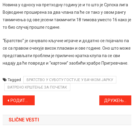
Новина у односу на претходну годину је и то што је Српска лига
Војводине проширена за два члана па ће се тако у овом рангу
такмичења од ове јесени такмичити 18 тимова уместо 16 како је
то био случај прошле године.
“Братство” је сачувало кључне играче и додатно се појачало па
се са правом очекује висок пласман и ове године. Оно што може
представљати проблем је прилично кратка клупа па се сви
надају да ће повреде и “картони” заобићи храбре Пригревчане.
Tagged
БРАТСТВО У СУБОТУ ГОСТУЈЕ У БАЧКОМ ЈАРКУ
ВАТРЕНО КРШТЕЊЕ ЗА ПОЧЕТАК
Kretanje
РОДИТЕЉСКИ САСТАНАК ЗА РОДИТЕЉЕ КОЈИ СУ УПИСАЛИ ДЕЦУ У ЈАСЛИЦЕ У ПЕТАК 24. АВГУСТА
ДРУЖЕЊЕ И ПАРТИЈА ШАХА МАРИНЕ ГАЈЧИН СА ДЕЦОМ
članka
SLIČNE VESTI